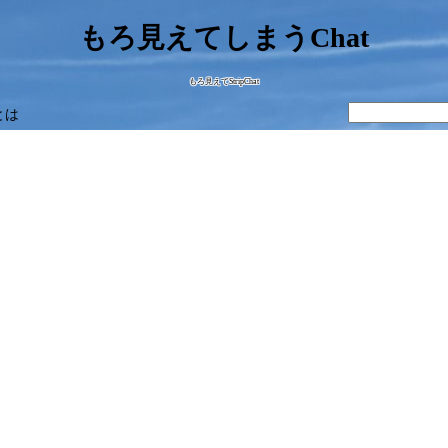
もろ見えてしまうChat
もろ見えてStripChat
とは