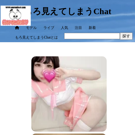
もろ見えてしまうChat
モデル
ライブ
人気
注目
新着
探す
もろ見えてしまうChatとは