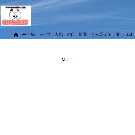
モデル
ライブ
人気
注目
新着
もろ見えてしまうChat
Model