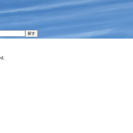
探す
d.