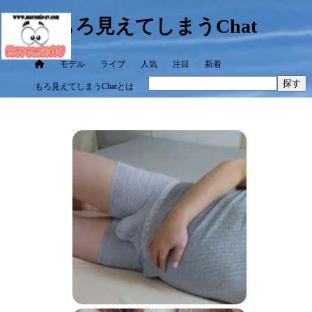
もろ見えてしまうChat
モデル
ライブ
人気
注目
新着
探す
もろ見えてしまうChatとは