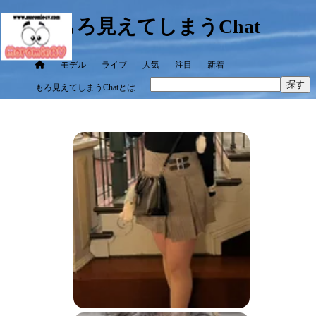
もろ見えてしまうChat
モデル
ライブ
人気
注目
新着
探す
もろ見えてしまうChatとは