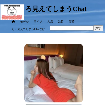
もろ見えてしまうChat
モデル
ライブ
人気
注目
新着
探す
もろ見えてしまうChatとは