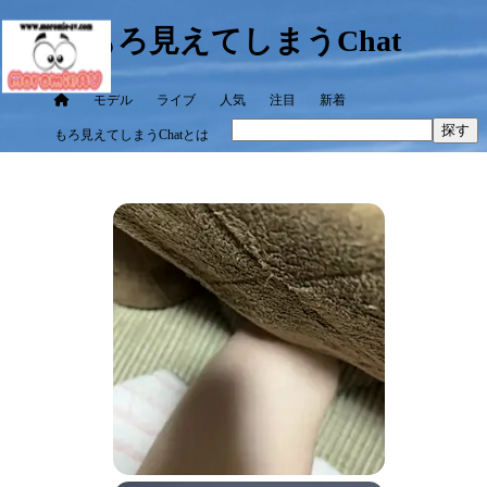
もろ見えてしまうChat
モデル
ライブ
人気
注目
新着
探す
もろ見えてしまうChatとは