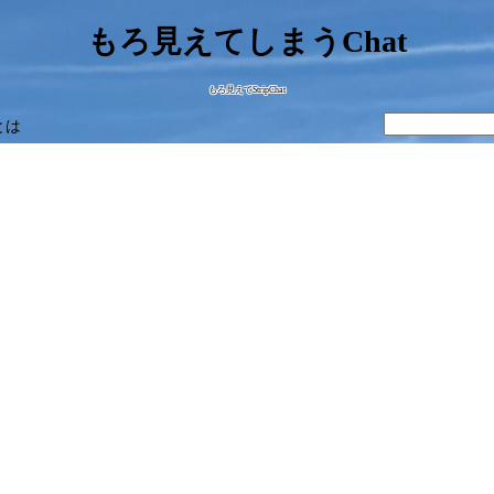
もろ見えてしまうChat
もろ見えてStripChat
とは