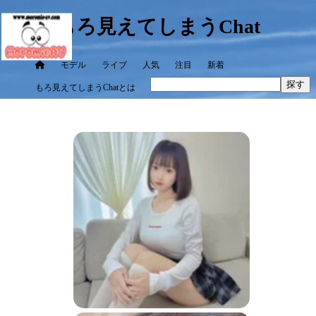
もろ見えてしまうChat
モデル
ライブ
人気
注目
新着
探す
もろ見えてしまうChatとは