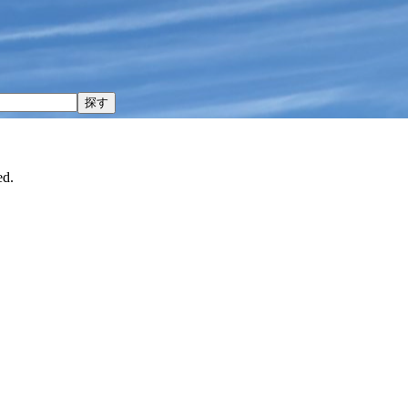
探す
d.