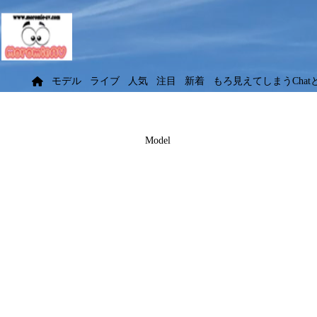
モデル
ライブ
人気
注目
新着
もろ見えてしまうChat
Model