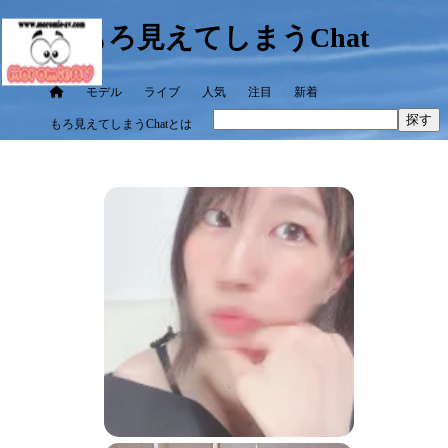
もろ見えてしまうChat
モデル
ライブ
人気
注目
新着
探す
もろ見えてしまうChatとは