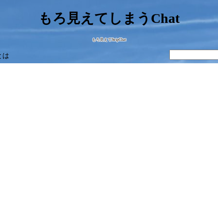
もろ見えてしまうChat
もろ見えてStripChat
とは