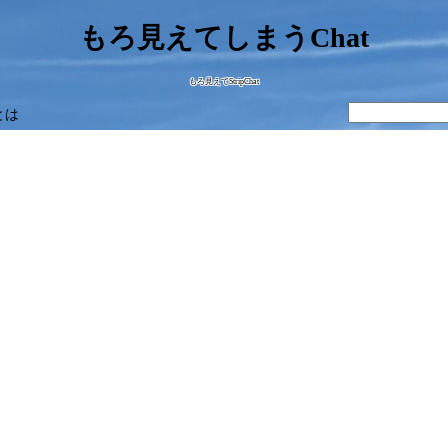
もろ見えてしまうChat
もろ見えてStripChat
とは